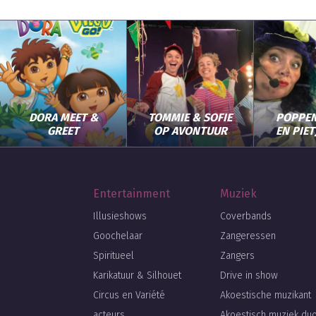
DORA MEET &
TOMMIE & SOFIE
POPPE
GREET
OP AVONTUUR
EN PIET
Entertainment
Muziek
Illusieshows
Coverbands
Goochelaar
Zangeressen
Spiritueel
Zangers
Karikatuur & Silhouet
Drive in show
Circus en Variété
Akoestische muzikant
acteurs
Akoestisch muziek du