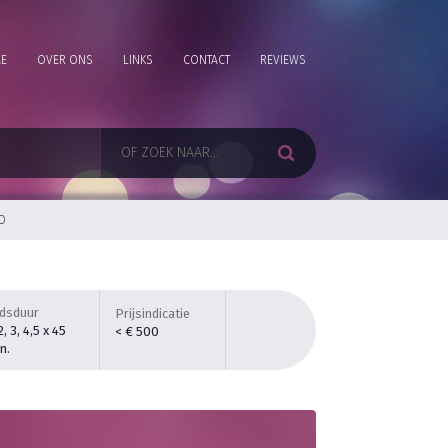
E
OVER ONS
LINKS
CONTACT
REVIEWS
O
jdsduur
Prijsindicatie
 2, 3, 4,5 x 45
< € 500
n.