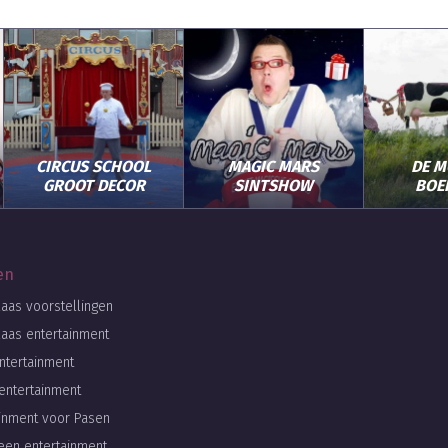
CIRCUS SCHOOL
MAGIC MARS
DE M
GROOT DECOR
SINTSHOW
BOE
en
laas voorstellingen
laas entertainment
ntertainment
entertainment
ainment voor Pasen
een entertainment