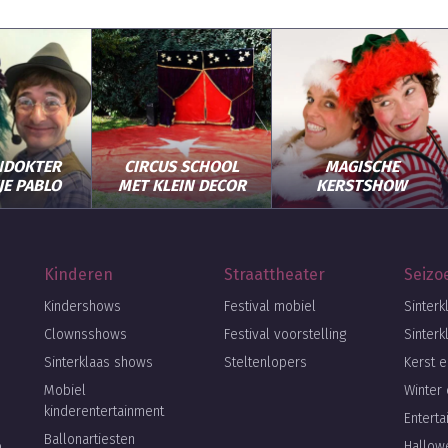
NDOKTER
CIRCUS SCHOOL
MAGISCHE
JE PABLO
MET KLEIN DECOR
KERSTSHOW
Kinderen
Straattheater
Seizo
Kindershows
Festival mobiel
Sinterk
Clownsshows
Festival voorstelling
Sinterk
Sinterklaas shows
Steltenlopers
Kerst e
Mobiel
Winter 
kinderentertainment
Entert
Ballonartiesten
o
Hallow