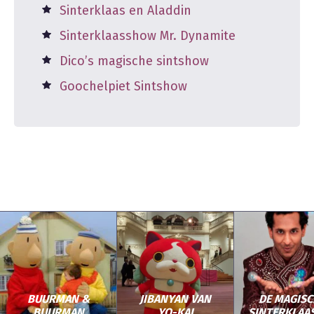
Sinterklaas en Aladdin
Sinterklaasshow Mr. Dynamite
Dico’s magische sintshow
Goochelpiet Sintshow
BUURMAN &
JIBANYAN VAN
DE MAGISC
BUURMAN
YO-KAI
SINTERKLA