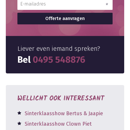
Liever even iemand spreken?
Bel
0495 548876
WELLICHT OOK INTERESSANT
Sinterklaasshow Bertus & Jaapie
Sinterklaasshow Clown Piet