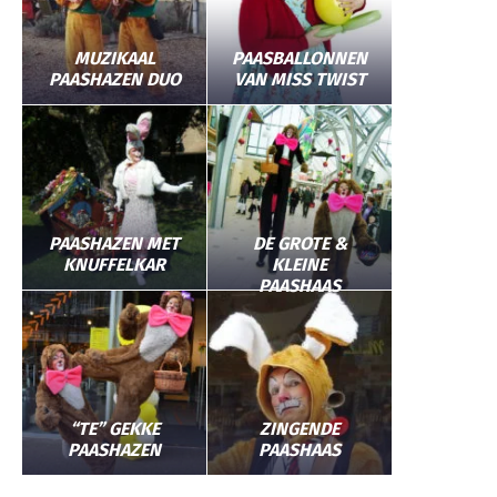
MUZIKAAL
PAASBALLONNEN
PAASHAZEN DUO
VAN MISS TWIST
PAASHAZEN MET
DE GROTE &
KNUFFELKAR
KLEINE
PAASHAAS
“TE” GEKKE
ZINGENDE
PAASHAZEN
PAASHAAS