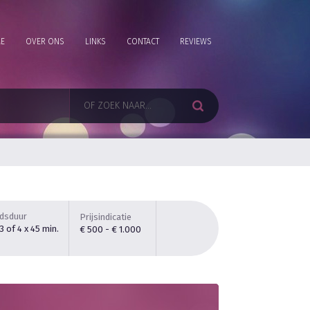
E
OVER ONS
LINKS
CONTACT
REVIEWS
jdsduur
Prijsindicatie
 3 of 4 x 45 min.
€ 500 - € 1.000