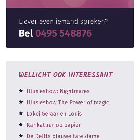
Liever even iemand spreken?
Bel
0495 548876
WELLICHT OOK INTERESSANT
Illusieshow: Nightmares
Illusieshow The Power of magic
Lakei Geraar en Louis
Karikatuur op papier
De Delfts blauwe tafeldame