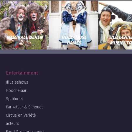
MUZIKALE BEREN
HOLLANDSE
VLIEGENIE
DAMES
MUZIEKTR
Entertainment
Illusieshows
Goochelaar
Spiritueel
Karikatuur & Silhouet
Circus en Variété
acteurs
Food & entertainment