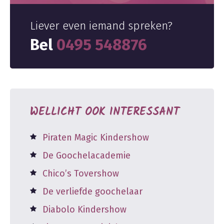
Liever even iemand spreken?
Bel
0495 548876
WELLICHT OOK INTERESSANT
Piraten Magic Kindershow
De Goochelacademie
Chico’s Tovershow
De verliefde goochelaar
Diabolo Kindershow