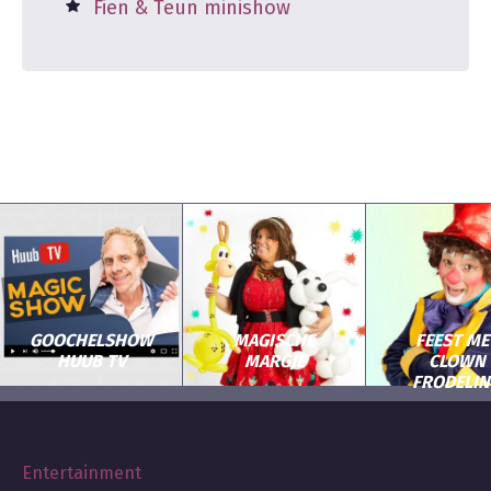
Fien & Teun minishow
GOOCHELSHOW
MAGISCHE
FEEST ME
HUUB TV
MARGJE
CLOWN
FRODELI
Entertainment