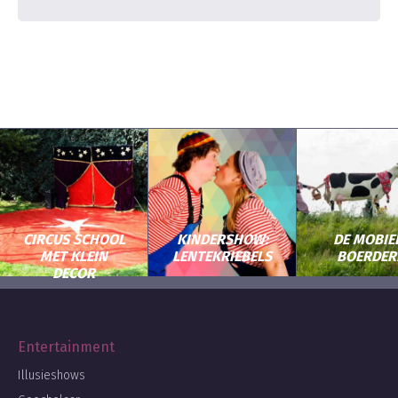
CIRCUS SCHOOL
KINDERSHOW:
DE MOBIE
MET KLEIN
LENTEKRIEBELS
BOERDERI
DECOR
Entertainment
Illusieshows