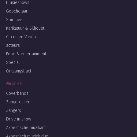
Illusieshows
Goochelaar
Spiritueel
Karikatuur & Silhouet
Circus en Variété
acteurs
Food & entertainment
Special
Ontvangst act
Muziek
Coverbands
Zangeressen
Zangers
Drive in show
Akoestische muzikant
Akoestisch muziek duo