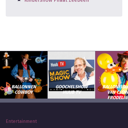
Kindershow Piraat Zeebeen
BALLONNEN
GOOCHELSHOW
BALLONFIG
COWBOY
HUUB TV
VAN CLO
FRODELI
Entertainment