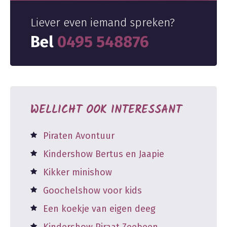
Liever even iemand spreken?
Bel
0495 548876
WELLICHT OOK INTERESSANT
Piraten Avontuur
Kindershow Bertus en Jaapie
Kikker minishow
Goochelshow voor kids
Een koekje van eigen deeg