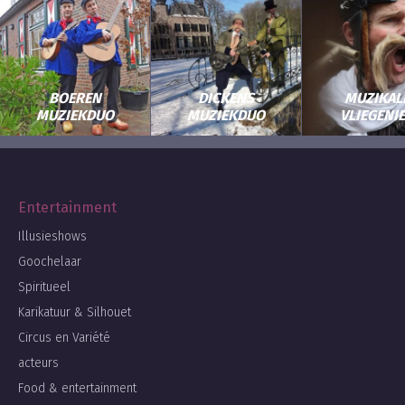
BOEREN
DICKENS
MUZIKAL
MUZIEKDUO
MUZIEKDUO
VLIEGENI
Entertainment
Illusieshows
Goochelaar
Spiritueel
Karikatuur & Silhouet
Circus en Variété
acteurs
Food & entertainment