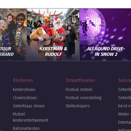
 TOUR
KERSTMAN &
ALLROUND DRIVE-
RBAND
RUDOLF
IN SHOW 2
Kinderen
Straattheater
Seizo
Kindershows
Festival mobiel
Sinterk
Clownsshows
Festival voorstelling
Sinterk
Sinterklaas shows
Steltenlopers
Kerst e
Mobiel
Winter 
kinderentertainment
Entert
Ballonartiesten
o
Hallow