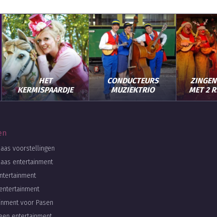
HET
CONDUCTEURS
ZINGEN
KERMISPAARDJE
MUZIEKTRIO
MET 2 
en
laas voorstellingen
laas entertainment
ntertainment
entertainment
ainment voor Pasen
een entertainment