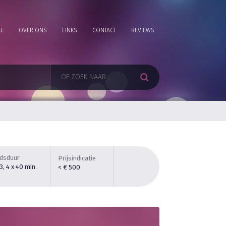
E
OVER ONS
LINKS
CONTACT
REVIEWS
jdsduur
Prijsindicatie
 3, 4 x 40 min.
< € 500