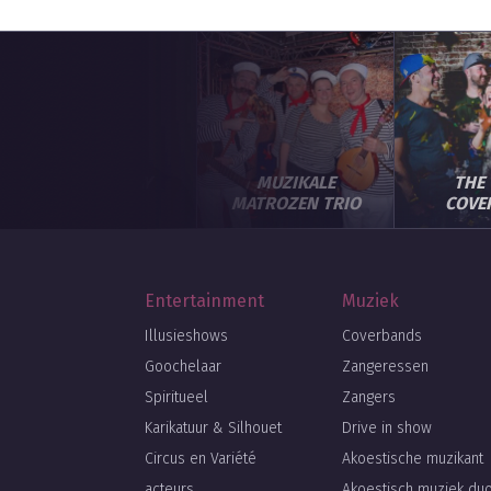
SONNY SINAY
MUZIKALE
THE
MATROZEN TRIO
COVE
Entertainment
Muziek
Illusieshows
Coverbands
Goochelaar
Zangeressen
Spiritueel
Zangers
Karikatuur & Silhouet
Drive in show
Circus en Variété
Akoestische muzikant
acteurs
Akoestisch muziek du